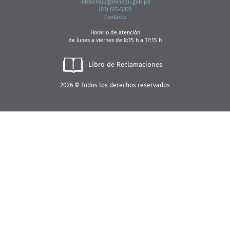
infosenaju@minedu.gob.pe
(01) 615-5821
C
ontacto
Horario de atención
de lunes a viernes de 8:15 h a 17:15 h
Libro de Reclamaciones
2026 © Todos los derechos reservados