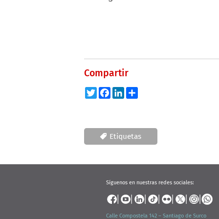
Compartir
Twitter
Facebook
LinkedIn
Share
Etiquetas
Síguenos en nuestras redes sociales:
Calle Compostela 142 – Santiago de Surco