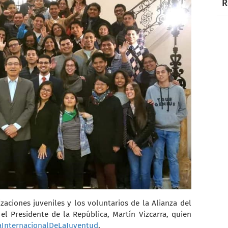
R
aciones juveniles y los voluntarios de la Alianza del
 el Presidente de la República, Martín Vizcarra, quien
aInternacionalDeLaJuven
tud
.