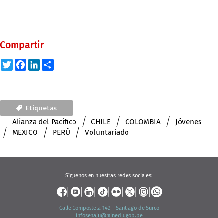
Compartir
Twitter
Facebook
LinkedIn
Share
Etiquetas
Alianza del Pacífico
CHILE
COLOMBIA
Jóvenes
MEXICO
PERÚ
Voluntariado
Síguenos en nuestras redes sociales:
Calle Compostela 142 – Santiago de Surco
infosenaju@minedu.gob.pe