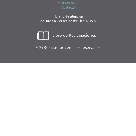
(01) 615-5821
C
ontacto
Horario de atención
de lunes a viernes de 8:15 h a 17:15 h
Libro de Reclamaciones
2026 © Todos los derechos reservados